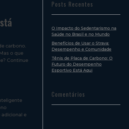
Posts Recentes
Está
O Impacto do Sedentarismo na
Saúde no Brasil e no Mundo
Benefícios de Usar o Strava:
de carbono.
Desempenho e Comunidade
 Mas o que
Tênis de Placa de Carbono: O
ce? Continue
Futuro do Desempenho
Esportivo Está Aqui
Comentários
teligente
ono
 adicional e