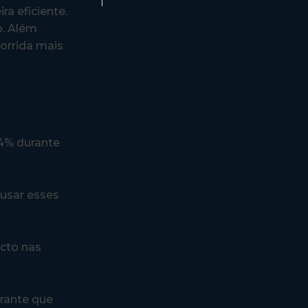
a eficiente.
o. Além
corrida mais
 4% durante
usar esses
cto nas
arante que