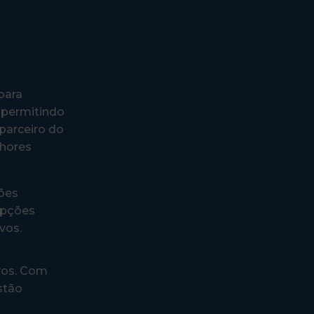
para
, permitindo
parceiro do
lhores
ões
opções
vos.
vos. Com
stão