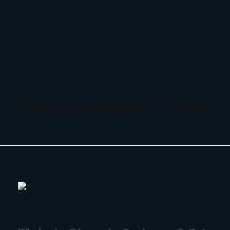
Home
Tênis
Papa-Léguas Run
Superando Limites Juntos
Posts in category: Tênis