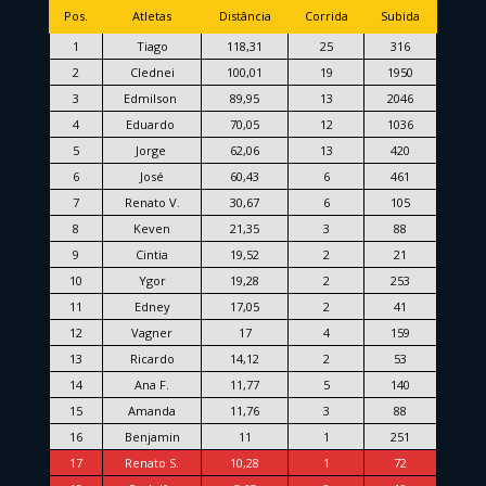
Pos.
Atletas
Distância
Corrida
Subida
1
Tiago
118,31
25
316
2
Clednei
100,01
19
1950
3
Edmilson
89,95
13
2046
4
Eduardo
70,05
12
1036
5
Jorge
62,06
13
420
6
José
60,43
6
461
7
Renato V.
30,67
6
105
8
Keven
21,35
3
88
9
Cintia
19,52
2
21
10
Ygor
19,28
2
253
11
Edney
17,05
2
41
12
Vagner
17
4
159
13
Ricardo
14,12
2
53
14
Ana F.
11,77
5
140
15
Amanda
11,76
3
88
16
Benjamin
11
1
251
17
Renato S.
10,28
1
72