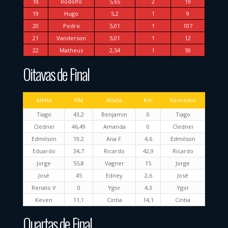
18
Rodolfo
5,65
2
19
19
Hugo
5,2
1
9
20
Pedro
5,01
1
107
21
Vanderson
5,01
1
12
22
Matheus
2,54
1
59
Oitavas de Final
Atleta
KM
Atleta
Km
Vencedor
Tiago
43,2
Benjamin
0
Tiago
Clednei
46,49
Amanda
0
Clednei
Edmilson
19,2
Ana F.
4,6
Edmilson
Eduardo
34,7
Ricardo
42,9
Ricardo
Jorge
55,8
Vagner
15
Jorge
José
45
Edney
2,6
José
Renato V
0
Ygor
4,3
Ygor
Keven
11,1
Cintia
14,1
Cintia
Quartas de Final