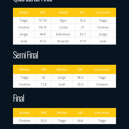
Atleta
KM
Atleta
Km
Vencedor
Tiago
57.10
Ygor
10.2
Tiago
Clednei
34.10
Cintia
31
Clednei
Jorge
44.9
Edmilson
33.1
Jorge
José
47.5
Ricardo
37.9
José
Semi Final
Atletas
KM
Atletas
KM
Vencedor
Tiago
62
Jorge
58,6
Tiago
Clednei
71,8
José
70,3
Clednei
Final
Atletas
KM
Atletas
KM
Vencedor
Clednei
33,5
Tiago
36,8
Tiago